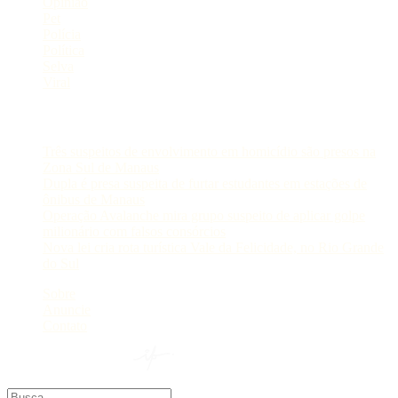
Opinião
Pet
Polícia
Política
Selva
Viral
Postagens Recentes
Três suspeitos de envolvimento em homicídio são presos na
Zona Sul de Manaus
Dupla é presa suspeita de furtar estudantes em estações de
ônibus de Manaus
Operação Avalanche mira grupo suspeito de aplicar golpe
milionário com falsos consórcios
Nova lei cria rota turística Vale da Felicidade, no Rio Grande
do Sul
Sobre
Anuncie
Contato
© 2024 Portal AM —