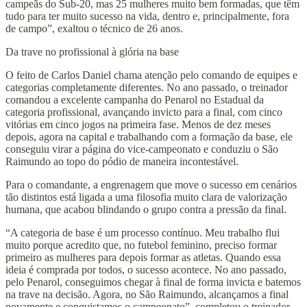
campeãs do Sub-20, mas 25 mulheres muito bem formadas, que têm
tudo para ter muito sucesso na vida, dentro e, principalmente, fora
de campo”, exaltou o técnico de 26 anos.
Da trave no profissional à glória na base
O feito de Carlos Daniel chama atenção pelo comando de equipes e
categorias completamente diferentes. No ano passado, o treinador
comandou a excelente campanha do Penarol no Estadual da
categoria profissional, avançando invicto para a final, com cinco
vitórias em cinco jogos na primeira fase. Menos de dez meses
depois, agora na capital e trabalhando com a formação da base, ele
conseguiu virar a página do vice-campeonato e conduziu o São
Raimundo ao topo do pódio de maneira incontestável.
Para o comandante, a engrenagem que move o sucesso em cenários
tão distintos está ligada a uma filosofia muito clara de valorização
humana, que acabou blindando o grupo contra a pressão da final.
“A categoria de base é um processo contínuo. Meu trabalho flui
muito porque acredito que, no futebol feminino, preciso formar
primeiro as mulheres para depois formar as atletas. Quando essa
ideia é comprada por todos, o sucesso acontece. No ano passado,
pelo Penarol, conseguimos chegar à final de forma invicta e batemos
na trave na decisão. Agora, no São Raimundo, alcançamos a final
novamente e conquistamos o campeonato”, completou o treinador.