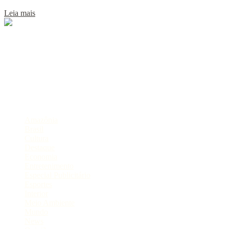
Leia mais
Sobre
Portal de Notícias do Estado do Amazonas.
Compartilhe
Categorias
Amazônia
Brasil
Cultura
Destaque
Economia
Entretenimento
Especial Publicitário
Esportes
Interior
Meio Ambiente
Mundo
News