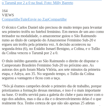
o Tarumã por 2 a 0 na final. Foto: Milly Barreto
164
VIEWS
Compartilhe
Tuite
Envie no Zap
Compartilhe
O técnico Carlos Daniel não precisou de muito tempo para levantar
seu primeiro troféu no futebol feminino. Em menos de um ano como
treinador na modalidade, o amazonense guiou o São Raimundo
rumo ao título de campeão do Amazonense Feminino Sub-20 e
ergueu um troféu pela primeira vez. A decisão aconteceu na
segunda-feira (6), no Estádio Ismael Benigno, a Colina, e o Tufão
da Colina venceu o Tarumã por 2 a 0.
O título inédito garantiu ao São Raimundo o direito de disputar o
Campeonato Brasileiro Feminino Sub-20 no próximo ano. As
autoras dos gols foram Maria Vitória, aos sete minutos da primeira
etapa, e Adrya, aos 35. No segundo tempo, o Tufão da Colina
segurou a vantagem e ficou com a taça.
“Nós já éramos campeões desde o primeiro dia de trabalho, porque
priorizamos a formação dessas meninas, e isso é o mais importante
na base. O troféu servirá para a galeria do clube e para mexer com o
ego dos adultos, mas o dia a dia e o desenvolvimento delas é o que
realmente fica. Tenho certeza de que não são apenas 25 atletas