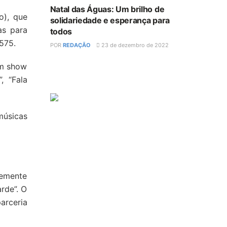
Natal das Águas: Um brilho de
o), que
solidariedade e esperança para
as para
todos
575.
POR
REDAÇÃO
23 de dezembro de 2022
um show
, “Fala
músicas
temente
rde”. O
arceria