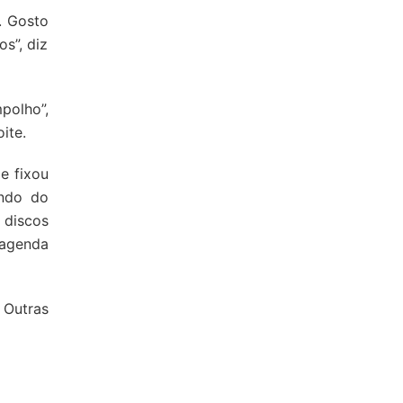
. Gosto
s”, diz
polho”,
ite.
e fixou
undo do
 discos
 agenda
 Outras