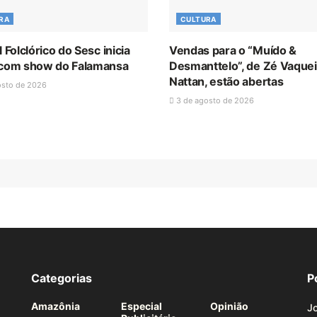
RA
CULTURA
l Folclórico do Sesc inicia
Vendas para o “Muído &
 com show do Falamansa
Desmanttelo”, de Zé Vaquei
Nattan, estão abertas
osto de 2026
3 de agosto de 2026
Categorias
P
Amazônia
Especial
Opinião
Jo