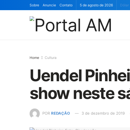
Sobre
Anuncie
Contato
5 de agosto de 2026
Dólar
Home
Cultura
Uendel Pinhe
show neste 
POR
REDAÇÃO
3 de dezembro de 2019