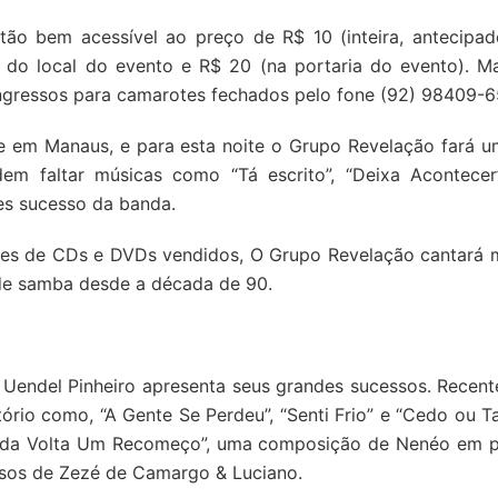
tão bem acessível ao preço de R$ 10 (inteira, antecipad
 do local do evento e R$ 20 (na portaria do evento). M
ingressos para camarotes fechados pelo fone (92) 98409-6
e em Manaus, e para esta noite o Grupo Revelação fará 
m faltar músicas como “Tá escrito”, “Deixa Acontecer”
des sucesso da banda.
ões de CDs e DVDs vendidos, O Grupo Revelação cantará 
de samba desde a década de 90.
 Uendel Pinheiro apresenta seus grandes sucessos. Recen
ório como, “A Gente Se Perdeu”, “Senti Frio” e “Cedo ou Ta
Cada Volta Um Recomeço”, uma composição de Nenéo em p
ssos de Zezé de Camargo & Luciano.