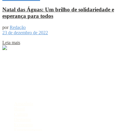
Natal das Águas: Um brilho de solidariedade e
esperança para todos
por
Redação
23 de dezembro de 2022
Leia mais
Sobre
Portal de Notícias do Estado do Amazonas.
Compartilhe
Categorias
Amazônia
Brasil
Cultura
Destaque
Economia
Entretenimento