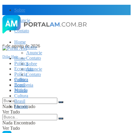
Sobre
Anuncie
Contato
Home
6 de agosto de 2026
Sobre
Anuncie
Dólar Hoje
Contato
Home
Política
Sobre
Economia
Anuncie
Polícia
Contato
Cultura
Política
Brasil
Economia
Mundo
Polícia
Cultura
Brasil
Nada Encontrado
Mundo
Ver Tudo
Nada Encontrado
Ver Tudo