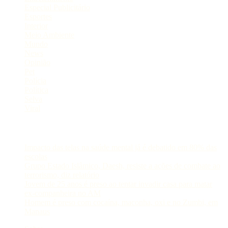
Especial Publicitário
Esportes
Interior
Meio Ambiente
Mundo
News
Opinião
Pet
Polícia
Política
Selva
Viral
Postagens Recentes
Impacto das telas na saúde mental já é debatido em 80% das
escolas
Grupo Estado Islâmico, Daesh, resiste a ações de combate ao
terrorismo, diz relatório
Jovem de 25 anos é preso ao tentar invadir casa para matar
ex-companheira no AM
Homem é preso com cocaína, maconha, oxi e no Zumbi, em
Manaus