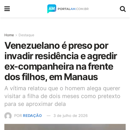
Home
Destaque
Venezuelano é preso por
invadir residência e agredir
ex-companheira na frente
dos filhos, em Manaus
A vítima relatou que o homem alega querer
visitar a filha de dois meses como pretexto
para se aproximar dela
POR
REDAÇÃO
3 de julho de 2026