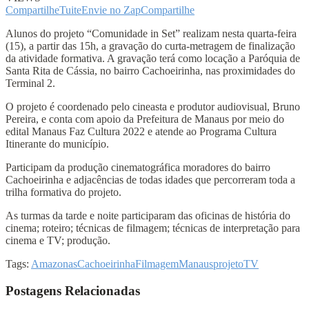
Compartilhe
Tuite
Envie no Zap
Compartilhe
Alunos do projeto “Comunidade in Set” realizam nesta quarta-feira
(15), a partir das 15h, a gravação do curta-metragem de finalização
da atividade formativa. A gravação terá como locação a Paróquia de
Santa Rita de Cássia, no bairro Cachoeirinha, nas proximidades do
Terminal 2.
O projeto é coordenado pelo cineasta e produtor audiovisual, Bruno
Pereira, e conta com apoio da Prefeitura de Manaus por meio do
edital Manaus Faz Cultura 2022 e atende ao Programa Cultura
Itinerante do município.
Participam da produção cinematográfica moradores do bairro
Cachoeirinha e adjacências de todas idades que percorreram toda a
trilha formativa do projeto.
As turmas da tarde e noite participaram das oficinas de história do
cinema; roteiro; técnicas de filmagem; técnicas de interpretação para
cinema e TV; produção.
Tags:
Amazonas
Cachoeirinha
Filmagem
Manaus
projeto
TV
Postagens Relacionadas