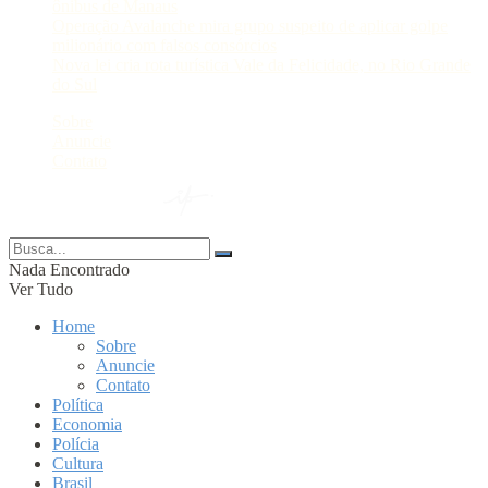
ônibus de Manaus
Operação Avalanche mira grupo suspeito de aplicar golpe
milionário com falsos consórcios
Nova lei cria rota turística Vale da Felicidade, no Rio Grande
do Sul
Sobre
Anuncie
Contato
© 2024 Portal AM —
Nada Encontrado
Ver Tudo
Home
Sobre
Anuncie
Contato
Política
Economia
Polícia
Cultura
Brasil