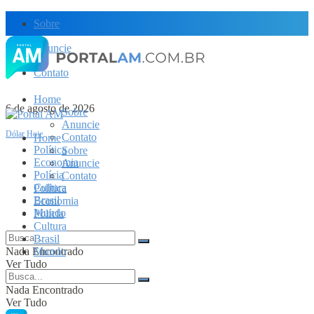
Sobre
Anuncie
Contato
Home
6 de agosto de 2026
Sobre
Anuncie
Dólar Hoje
Contato
Home
Política
Sobre
Economia
Anuncie
Polícia
Contato
Cultura
Política
Brasil
Economia
Mundo
Polícia
Cultura
Brasil
Nada Encontrado
Mundo
Ver Tudo
Nada Encontrado
Ver Tudo