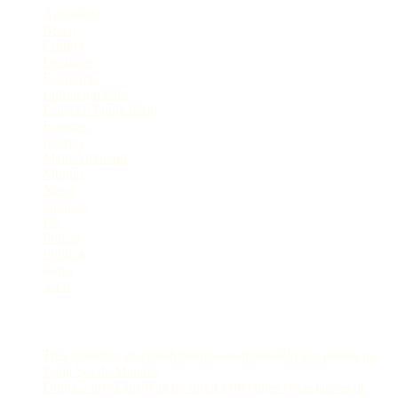
Amazônia
Brasil
Cultura
Destaque
Economia
Entretenimento
Especial Publicitário
Esportes
Interior
Meio Ambiente
Mundo
News
Opinião
Pet
Polícia
Política
Selva
Viral
Postagens Recentes
Três suspeitos de envolvimento em homicídio são presos na
Zona Sul de Manaus
Dupla é presa suspeita de furtar estudantes em estações de