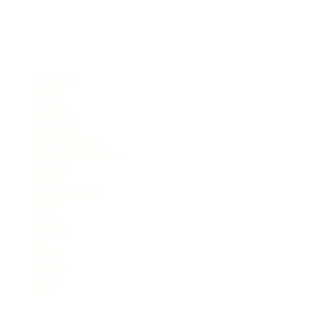
Portal de Notícias do Estado do Amazonas.
Compartilhe
Categorias
Amazônia
Brasil
Cultura
Destaque
Economia
Entretenimento
Especial Publicitário
Esportes
Interior
Meio Ambiente
Mundo
News
Opinião
Pet
Polícia
Política
Selva
Viral