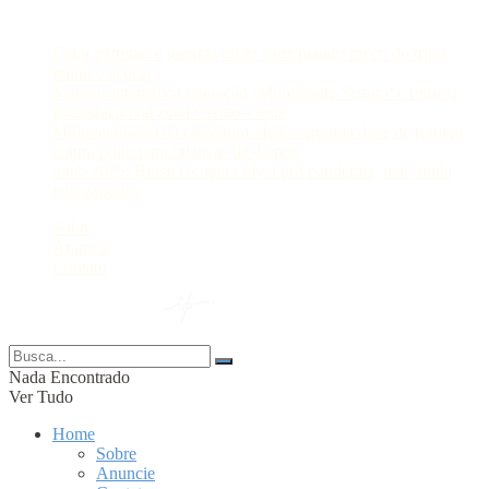
Postagens Recentes
Calor extremo e guerras estão aumentando preço do trigo,
milho e açúcar
Manaus intensifica operação ‘Mobilidade Segura’ e reforça
fiscalização na zona Centro-Oeste
Multivacinação da prefeitura oferta segunda dose de reforço
contra pólio para crianças de 4 anos
Saeb 2025: Brasil recupera nível pré-pandemia, mas ainda
tem gargalos
Sobre
Anuncie
Contato
© 2024 Portal AM —
Nada Encontrado
Ver Tudo
Home
Sobre
Anuncie