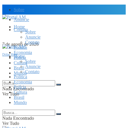
Sobre
Anuncie
Home
Contato
Sobre
Anuncie
Contato
7 de agosto de 2026
Política
Economia
Dólar Hoje
Home
Polícia
Sobre
Cultura
Anuncie
Brasil
Contato
Mundo
Política
Economia
Polícia
Nada Encontrado
Cultura
Ver Tudo
Brasil
Mundo
Nada Encontrado
Ver Tudo