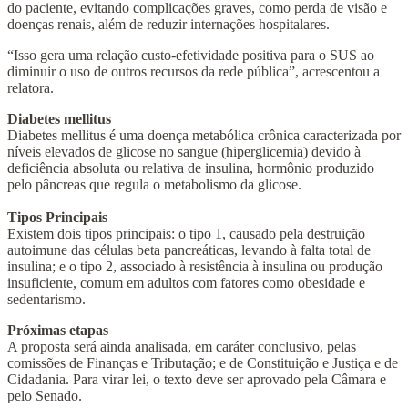
do paciente, evitando complicações graves, como perda de visão e
doenças renais, além de reduzir internações hospitalares.
“Isso gera uma relação custo-efetividade positiva para o SUS ao
diminuir o uso de outros recursos da rede pública”, acrescentou a
relatora.
Diabetes mellitus
Diabetes mellitus é uma doença metabólica crônica caracterizada por
níveis elevados de glicose no sangue (hiperglicemia) devido à
deficiência absoluta ou relativa de insulina, hormônio produzido
pelo pâncreas que regula o metabolismo da glicose.
Tipos Principais
Existem dois tipos principais: o tipo 1, causado pela destruição
autoimune das células beta pancreáticas, levando à falta total de
insulina; e o tipo 2, associado à resistência à insulina ou produção
insuficiente, comum em adultos com fatores como obesidade e
sedentarismo.
Próximas etapas
A proposta será ainda analisada, em
caráter conclusivo
, pelas
comissões de Finanças e Tributação; e de Constituição e Justiça e de
Cidadania. Para virar lei, o texto deve ser aprovado pela Câmara e
pelo Senado.