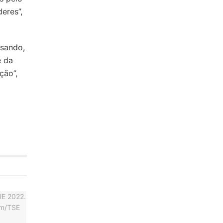
eres”,
lsando,
e da
ção”,