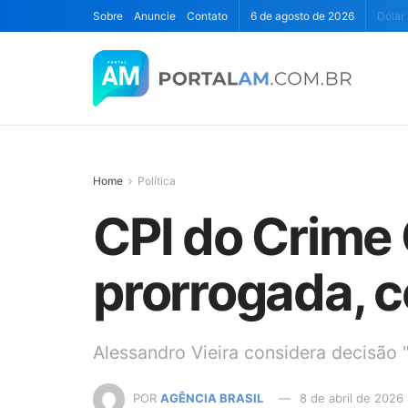
Sobre
Anuncie
Contato
6 de agosto de 2026
Dólar
Home
Política
CPI do Crime
prorrogada, c
Alessandro Vieira considera decisão "
POR
AGÊNCIA BRASIL
8 de abril de 2026