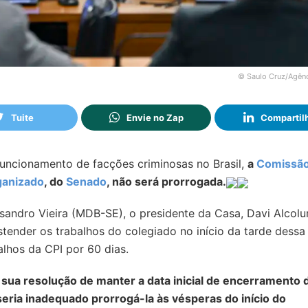
© Saulo Cruz/Agên
Tuite
Envie no Zap
Compartil
funcionamento de facções criminosas no Brasil,
a
Comissã
ganizado
, do
Senado
, não será prorrogada.
sandro Vieira (MDB-SE), o presidente da Casa, Davi Alcol
ender os trabalhos do colegiado no início da tarde dessa 
alhos da CPI por 60 dias.
 sua resolução de manter a data inicial de encerramento 
seria inadequado prorrogá-la às vésperas do início do