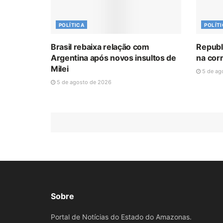
POLÍTICA
POLÍT
Brasil rebaixa relação com
Republ
Argentina após novos insultos de
na corr
Milei
5 de ag
5 de agosto de 2026
Sobre
Portal de Notícias do Estado do Amazonas.