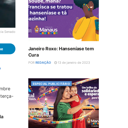
cia Senado
Janeiro Roxo: Hanseníase tem
he
Cura
POR
REDAÇÃO
13 de janeiro de 2023
o
ESPECIAL PUBLICITÁRIO
umbre
terça-
da