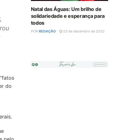
Natal das Águas: Um brilho de
solidariedade e esperança para
,
todos
arou
POR
REDAÇÃO
23 de dezembro de 2022
s
“fatos
er do
erais.
ue
s pelo