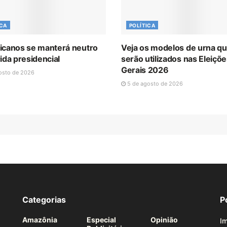
ICA
POLÍTICA
icanos se manterá neutro
Veja os modelos de urna q
ida presidencial
serão utilizados nas Eleiçõ
Gerais 2026
osto de 2026
5 de agosto de 2026
Categorias
P
Amazônia
Especial
Opinião
Im