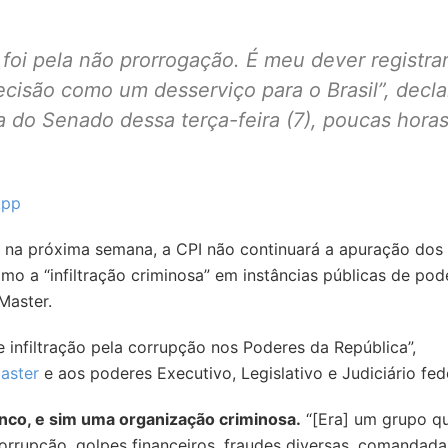
foi pela não prorrogação. É meu dever registrar
cisão como um desserviço para o Brasil”, decl
ia do Senado dessa terça-feira (7), poucas hora
App
s na próxima semana, a CPI não continuará a apuração dos 
omo a “infiltração criminosa” em instâncias públicas de pod
Master.
e infiltração pela corrupção nos Poderes da República”,
aster
e aos poderes Executivo, Legislativo e Judiciário fed
nco, e sim uma organização criminosa.
“[Era] um grupo q
corrupção, golpes financeiros, fraudes diversas, comandada