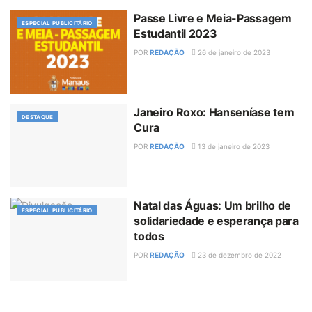
Passe Livre e Meia-Passagem
ESPECIAL PUBLICITÁRIO
Estudantil 2023
POR
REDAÇÃO
26 de janeiro de 2023
Janeiro Roxo: Hanseníase tem
DESTAQUE
Cura
POR
REDAÇÃO
13 de janeiro de 2023
Natal das Águas: Um brilho de
ESPECIAL PUBLICITÁRIO
solidariedade e esperança para
todos
POR
REDAÇÃO
23 de dezembro de 2022