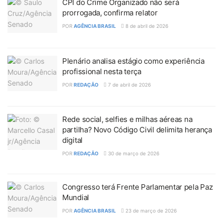
CPI do Crime Organizado não será
prorrogada, confirma relator
POR
AGÊNCIA BRASIL
8 de abril de 2026
Plenário analisa estágio como experiência
profissional nesta terça
POR
REDAÇÃO
7 de abril de 2026
Rede social, selfies e milhas aéreas na
partilha? Novo Código Civil delimita herança
digital
POR
REDAÇÃO
30 de março de 2026
Congresso terá Frente Parlamentar pela Paz
Mundial
POR
AGÊNCIA BRASIL
23 de março de 2026