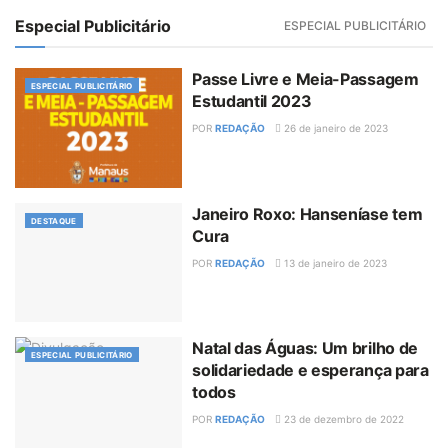
Especial Publicitário
ESPECIAL PUBLICITÁRIO
Passe Livre e Meia-Passagem
ESPECIAL PUBLICITÁRIO
Estudantil 2023
POR
REDAÇÃO
26 de janeiro de 2023
Janeiro Roxo: Hanseníase tem
DESTAQUE
Cura
POR
REDAÇÃO
13 de janeiro de 2023
Natal das Águas: Um brilho de
ESPECIAL PUBLICITÁRIO
solidariedade e esperança para
todos
POR
REDAÇÃO
23 de dezembro de 2022