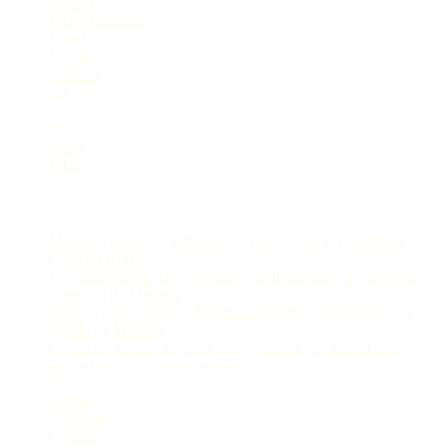
Interior
Meio Ambiente
Mundo
News
Opinião
Pet
Polícia
Política
Selva
Viral
Postagens Recentes
Maiores campeões, Cruzeiro e Grêmio vão às quartas da
Copa do Brasil
Três suspeitos de envolvimento em homicídio são presos na
Zona Sul de Manaus
Dupla é presa suspeita de furtar estudantes em estações de
ônibus de Manaus
Operação Avalanche mira grupo suspeito de aplicar golpe
milionário com falsos consórcios
Sobre
Anuncie
Contato