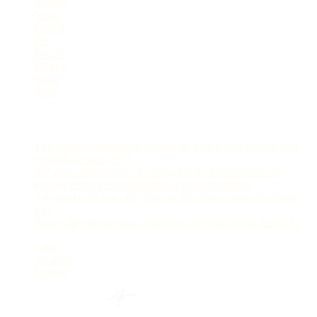
Mundo
News
Opinião
Pet
Polícia
Política
Selva
Viral
Postagens Recentes
TSE divulga critérios de divisão de tempo para propaganda
eleitoral de rádio e TV
MP apura interrupções prolongadas no fornecimento de
energia elétrica em comunidades rurais de Silves
Sancionada lei que cria ‘filtro de relevância’ para desafogar
STJ
Prouni abre prazo para comprovar informações da inscrição
Sobre
Anuncie
Contato
© 2024 Portal AM —