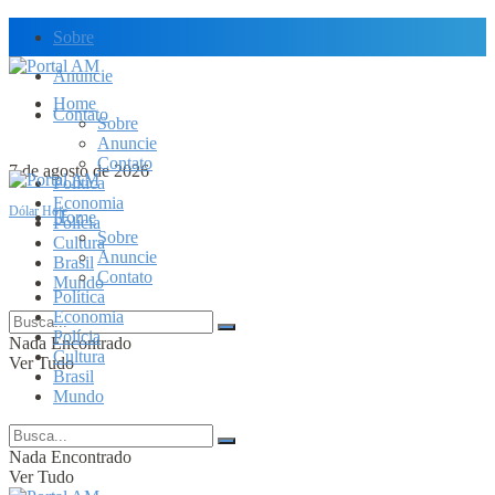
Sobre
Anuncie
Home
Contato
Sobre
Anuncie
Contato
7 de agosto de 2026
Política
Economia
Dólar Hoje
Home
Polícia
Sobre
Cultura
Anuncie
Brasil
Contato
Mundo
Política
Economia
Polícia
Nada Encontrado
Cultura
Ver Tudo
Brasil
Mundo
Nada Encontrado
Ver Tudo