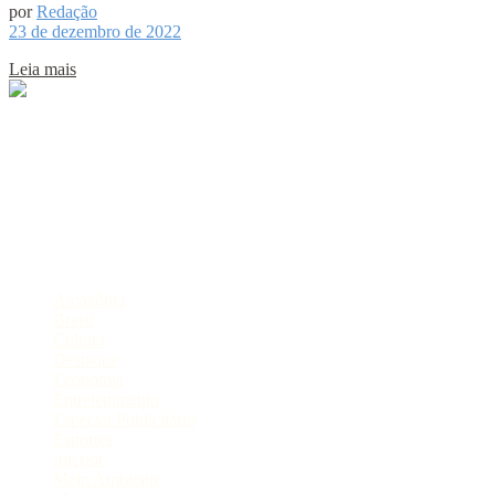
por
Redação
23 de dezembro de 2022
Leia mais
Sobre
Portal de Notícias do Estado do Amazonas.
Compartilhe
Categorias
Amazônia
Brasil
Cultura
Destaque
Economia
Entretenimento
Especial Publicitário
Esportes
Interior
Meio Ambiente