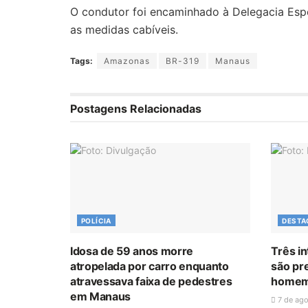
O condutor foi encaminhado à Delegacia Esp
as medidas cabíveis.
Tags:
Amazonas
BR-319
Manaus
Postagens Relacionadas
POLÍCIA
DESTA
Idosa de 59 anos morre
Três i
atropelada por carro enquanto
são pr
atravessava faixa de pedestres
homem
em Manaus
7 de ag