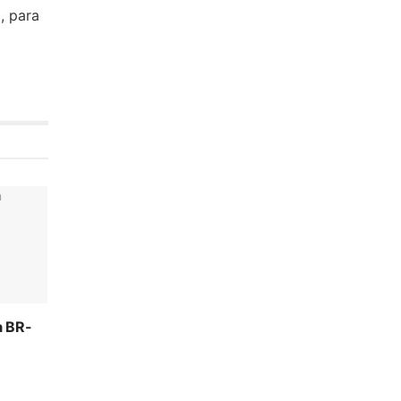
, para
a BR-