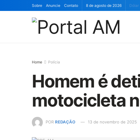
Sobre
Anuncie
Contato
8 de agosto de 2026
Dólar
Home
Polícia
Homem é deti
motocicleta 
POR
REDAÇÃO
13 de novembro de 2025