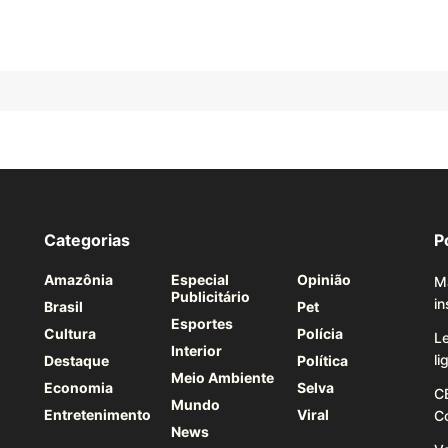
Categorias
P
Amazônia
Especial
Opinião
Ma
Publicitário
i
Brasil
Pet
Esportes
Cultura
Polícia
Le
Interior
l
Destaque
Política
Meio Ambiente
Economia
Selva
C
Mundo
Entretenimento
Viral
C
News