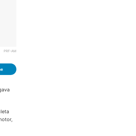
PRF-AM
he
gava
leta
motor,