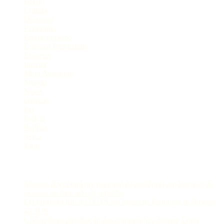
Brasil
Cultura
Destaque
Economia
Entretenimento
Especial Publicitário
Esportes
Interior
Meio Ambiente
Mundo
News
Opinião
Pet
Polícia
Política
Selva
Viral
Postagens Recentes
Manaus lidera ranking nacional de eficiência em inserção de
pessoas no mercado de trabalho
Lei prorroga uso do FGTS em hospitais filantrópicos ligados
ao SUS
CBF reforça paralisação das competições durante Copa