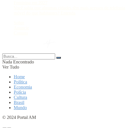
Feminina em 2027
Você sabia que algumas cidades têm mais acessos de telefonia
móvel do que habitantes? Entenda
Sobre
Anuncie
Contato
© 2024 Portal AM —
Nada Encontrado
Ver Tudo
Home
Política
Economia
Polícia
Cultura
Brasil
Mundo
© 2024 Portal AM