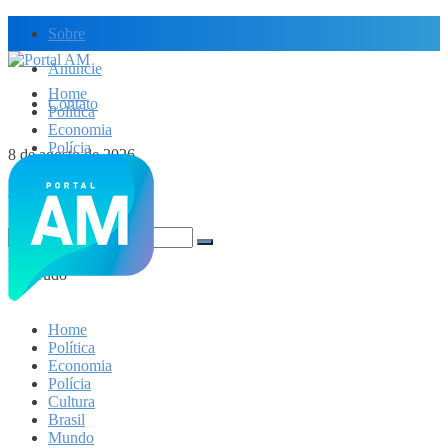
Sobre
Anuncie
Home
Contato
Política
Economia
Polícia
8 de agosto de 2026
Cultura
Brasil
Dólar Hoje
Mundo
Nada Encontrado
Ver Tudo
Home
Política
Economia
Polícia
Cultura
Brasil
Mundo