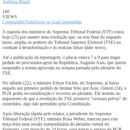
Agência Brasil
160
VIEWS
Compartilhe
Tuite
Envie no Zap
Compartilhe
A maioria dos ministros do Supremo Tribunal Federal (STF) votou
hoje (25) por manter uma resolução que, na reta final do segundo
turno, amplia os poderes do Tribunal Superior Eleitoral (TSE) no
combate à desinformação e às notícias falsas (
fake news
).
Até a publicação da reportagem, o placar estava 7 a 0 para negar
pedido do procurador-geral da República, Augusto Aras, que queria
suspender a norma aprovada na semana passada pelo plenário do
TSE.
No sábado (22), o ministro Edson Fachin, do Supremo, já havia
negado um primeiro pedido de liminar feito por Aras. Ontem (24), o
PGR pediu reconsideração e recorreu ao plenário. Ele insistiu no
argumento de que a resolução do TSE promove “censura prévia” de
conteúdos, algo não permitido pela Constituição.
Após liberação rápida pelo relator, a presidente do Supremo
Tribunal Federal (STF), ministra Rosa Weber, marcou para esta
terça-feira uma sessão extraordinária do plenário virtual do
Supremo, com duração de 24 horas, para julgar o agravo da PGR.