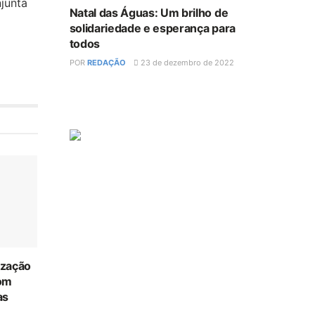
njunta
Natal das Águas: Um brilho de
solidariedade e esperança para
todos
POR
REDAÇÃO
23 de dezembro de 2022
ização
com
as