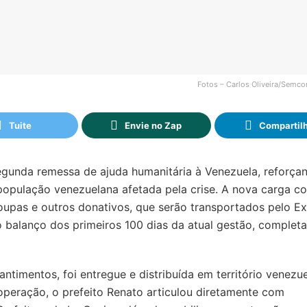
Fotos – Carlos Oliveira/Semco
Tuite
Envie no Zap
Compartil
egunda remessa de ajuda humanitária à Venezuela, reforça
pulação venezuelana afetada pela crise. A nova carga co
oupas e outros donativos, que serão transportados pelo Ex
 o balanço dos primeiros 100 dias da atual gestão, complet
timentos, foi entregue e distribuída em território venezu
 operação, o prefeito Renato articulou diretamente com