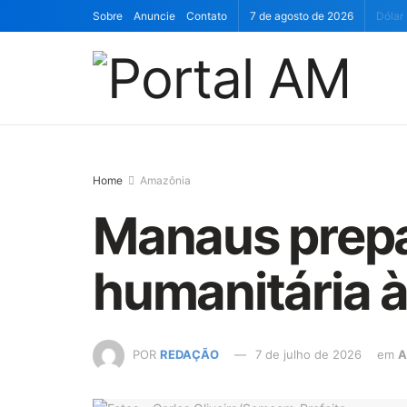
Sobre
Anuncie
Contato
7 de agosto de 2026
Dólar
Home
Amazônia
Manaus prepa
humanitária 
POR
REDAÇÃO
7 de julho de 2026
em
A