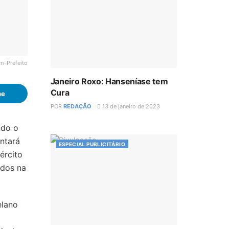
m-Prefeito
Janeiro Roxo: Hanseníase tem
Cura
he
POR
REDAÇÃO
13 de janeiro de 2023
ndo o
ntará
ESPECIAL PUBLICITÁRIO
ército
ados na
elano