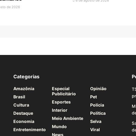
6 de agosto de 2026
osto de 2026
Categorias
P
Amazônia
Especial
Opinião
TS
Publicitário
pr
Brasil
Pet
Esportes
Cultura
Polícia
M
Interior
de
Destaque
Política
Meio Ambiente
Economia
Selva
Sa
Mundo
Entretenimento
Viral
d
News