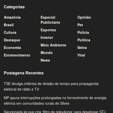
Categorias
Amazônia
Especial
Opinião
Publicitário
Brasil
Pet
Esportes
Cultura
Polícia
Interior
Destaque
Política
Meio Ambiente
Economia
Selva
Mundo
Entretenimento
Viral
News
Postagens Recentes
TSE divulga critérios de divisão de tempo para propaganda
eleitoral de rádio e TV
MP apura interrupções prolongadas no fornecimento de energia
elétrica em comunidades rurais de Silves
Sancionada lei que cria ‘filtro de relevância’ para desafogar STJ