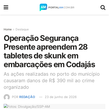
Home
Destaque
Operação Segurança
Presente apreendem 28
tabletes de skunk em
embarcações em Codajás
As ações realizadas no porto do município
causaram danos de R$ 390 mil ao crime
organizado
POR
REDAÇÃO
23 de junho de 2026