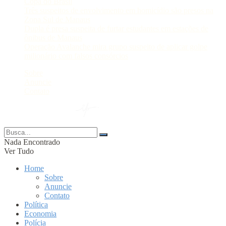
Copa do Brasil
Três suspeitos de envolvimento em homicídio são presos na
Zona Sul de Manaus
Dupla é presa suspeita de furtar estudantes em estações de
ônibus de Manaus
Operação Avalanche mira grupo suspeito de aplicar golpe
milionário com falsos consórcios
Sobre
Anuncie
Contato
© 2024 Portal AM —
Nada Encontrado
Ver Tudo
Home
Sobre
Anuncie
Contato
Política
Economia
Polícia