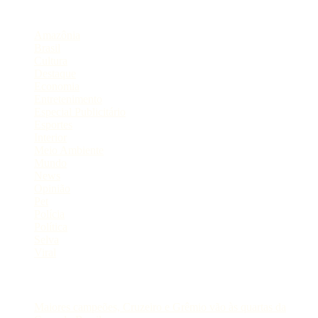
Categorias
Amazônia
Brasil
Cultura
Destaque
Economia
Entretenimento
Especial Publicitário
Esportes
Interior
Meio Ambiente
Mundo
News
Opinião
Pet
Polícia
Política
Selva
Viral
Postagens Recentes
Maiores campeões, Cruzeiro e Grêmio vão às quartas da