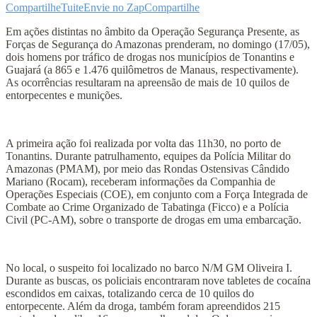
Compartilhe
Tuite
Envie no Zap
Compartilhe
Em ações distintas no âmbito da Operação Segurança Presente, as
Forças de Segurança do Amazonas prenderam, no domingo (17/05),
dois homens por tráfico de drogas nos municípios de Tonantins e
Guajará (a 865 e 1.476 quilômetros de Manaus, respectivamente).
As ocorrências resultaram na apreensão de mais de 10 quilos de
entorpecentes e munições.
A primeira ação foi realizada por volta das 11h30, no porto de
Tonantins. Durante patrulhamento, equipes da Polícia Militar do
Amazonas (PMAM), por meio das Rondas Ostensivas Cândido
Mariano (Rocam), receberam informações da Companhia de
Operações Especiais (COE), em conjunto com a Força Integrada de
Combate ao Crime Organizado de Tabatinga (Ficco) e a Polícia
Civil (PC-AM), sobre o transporte de drogas em uma embarcação.
No local, o suspeito foi localizado no barco N/M GM Oliveira I.
Durante as buscas, os policiais encontraram nove tabletes de cocaína
escondidos em caixas, totalizando cerca de 10 quilos do
entorpecente. Além da droga, também foram apreendidos 215