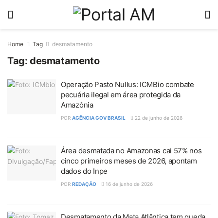
Home
Tag
desmatamento
Tag:
desmatamento
Operação Pasto Nullus: ICMBio combate
pecuária ilegal em área protegida da
Amazônia
POR
AGÊNCIA GOV BRASIL
22 de junho de 2026
Área desmatada no Amazonas cai 57% nos
cinco primeiros meses de 2026, apontam
dados do Inpe
POR
REDAÇÃO
16 de junho de 2026
Desmatamento da Mata Atlântica tem queda