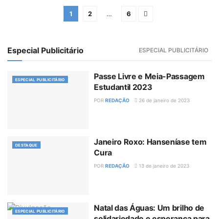
1
2
…
6
Especial Publicitário
ESPECIAL PUBLICITÁRIO
Passe Livre e Meia-Passagem
ESPECIAL PUBLICITÁRIO
Estudantil 2023
POR
REDAÇÃO
26 de janeiro de 2023
Janeiro Roxo: Hanseníase tem
DESTAQUE
Cura
POR
REDAÇÃO
13 de janeiro de 2023
Natal das Águas: Um brilho de
ESPECIAL PUBLICITÁRIO
solidariedade e esperança para