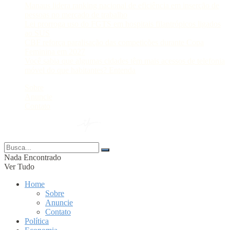
Manaus lidera ranking nacional de eficiência em inserção de
pessoas no mercado de trabalho
Lei prorroga uso do FGTS em hospitais filantrópicos ligados
ao SUS
CBF reforça paralisação das competições durante Copa
Feminina em 2027
Você sabia que algumas cidades têm mais acessos de telefonia
móvel do que habitantes? Entenda
Sobre
Anuncie
Contato
© 2024 Portal AM —
Nada Encontrado
Ver Tudo
Home
Sobre
Anuncie
Contato
Política