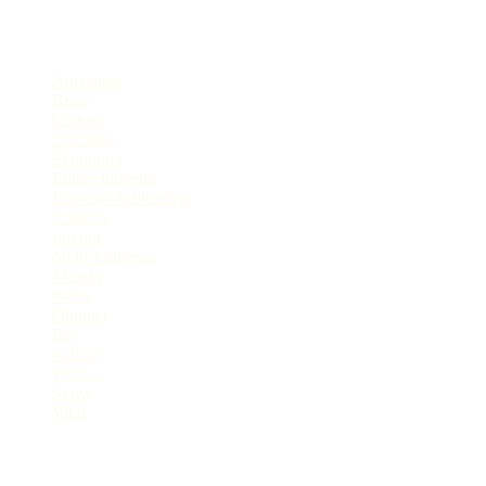
Categorias
Amazônia
Brasil
Cultura
Destaque
Economia
Entretenimento
Especial Publicitário
Esportes
Interior
Meio Ambiente
Mundo
News
Opinião
Pet
Polícia
Política
Selva
Viral
Postagens Recentes