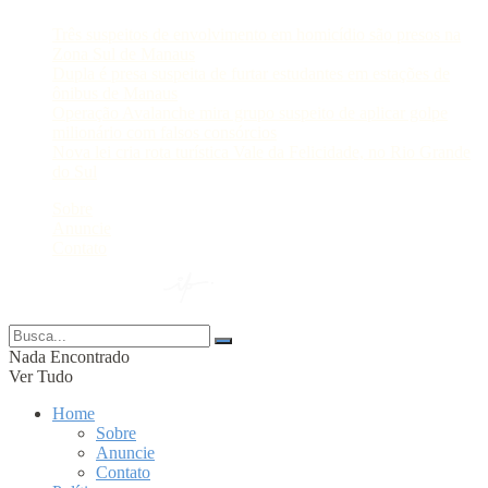
Três suspeitos de envolvimento em homicídio são presos na
Zona Sul de Manaus
Dupla é presa suspeita de furtar estudantes em estações de
ônibus de Manaus
Operação Avalanche mira grupo suspeito de aplicar golpe
milionário com falsos consórcios
Nova lei cria rota turística Vale da Felicidade, no Rio Grande
do Sul
Sobre
Anuncie
Contato
© 2024 Portal AM —
Nada Encontrado
Ver Tudo
Home
Sobre
Anuncie
Contato