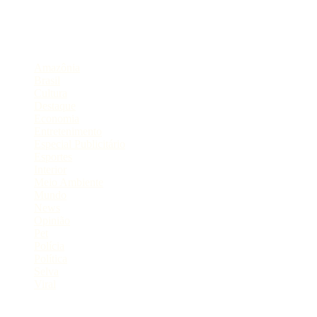
Compartilhe
Categorias
Amazônia
Brasil
Cultura
Destaque
Economia
Entretenimento
Especial Publicitário
Esportes
Interior
Meio Ambiente
Mundo
News
Opinião
Pet
Polícia
Política
Selva
Viral
Postagens Recentes