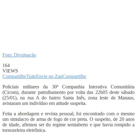
Foto: Divulgação
164
VIEWS
Compartilhe
Tuite
Envie no Zap
Compartilhe
Policiais militares da 30ª Companhia Interativa Comunitária
(Cicom), durante patrulhamento por volta das 22h05 deste sábado
(25/01), na rua A do bairro Santa Inês, zona leste de Manaus,
avistaram um indivíduo em atitude suspeita.
Feita a abordagem e revista pessoal, foi encontrado com o mesmo
um simulacro de arma de fogo de cor preta. O suspeito, de 20 anos
de idade, afirmou ser do regime semiaberto e que havia rompido a
tornozeleira eletrônica.