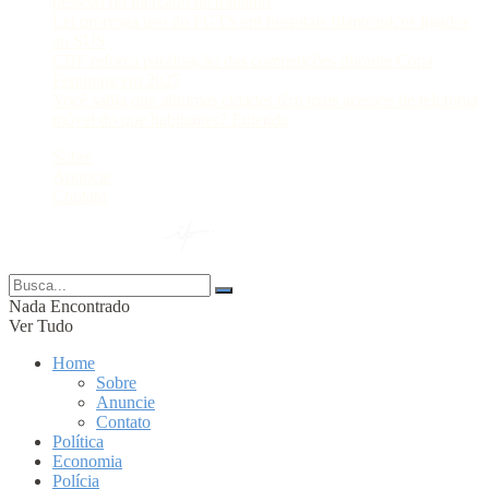
pessoas no mercado de trabalho
Lei prorroga uso do FGTS em hospitais filantrópicos ligados
ao SUS
CBF reforça paralisação das competições durante Copa
Feminina em 2027
Você sabia que algumas cidades têm mais acessos de telefonia
móvel do que habitantes? Entenda
Sobre
Anuncie
Contato
© 2024 Portal AM —
Nada Encontrado
Ver Tudo
Home
Sobre
Anuncie
Contato
Política
Economia
Polícia