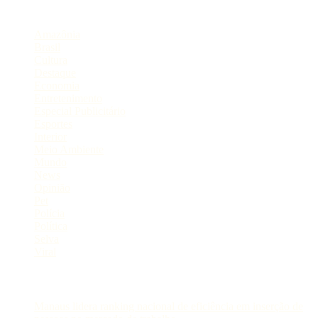
Categorias
Amazônia
Brasil
Cultura
Destaque
Economia
Entretenimento
Especial Publicitário
Esportes
Interior
Meio Ambiente
Mundo
News
Opinião
Pet
Polícia
Política
Selva
Viral
Postagens Recentes
Manaus lidera ranking nacional de eficiência em inserção de