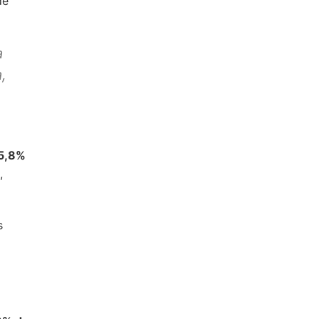
de
a
,
 5,8%
,
s