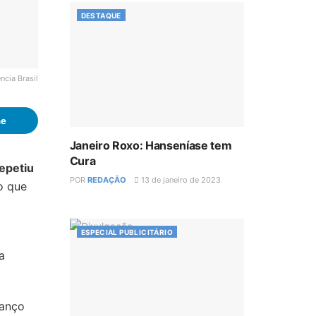
DESTAQUE
cia Brasil
he
Janeiro Roxo: Hanseníase tem
Cura
repetiu
POR
REDAÇÃO
13 de janeiro de 2023
o que
ESPECIAL PUBLICITÁRIO
a
vanço