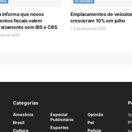
MIA
ECONOMIA
a informa que novos
Emplacamentos de veículo
ntos fiscais valem
cresceram 10% em julho
ariamente sem IBS e CBS
4 de agosto de 2026
osto de 2026
Categorias
P
Amazônia
Especial
Opinião
Tr
Publicitário
p
Brasil
Pet
Esportes
Cultura
Polícia
Du