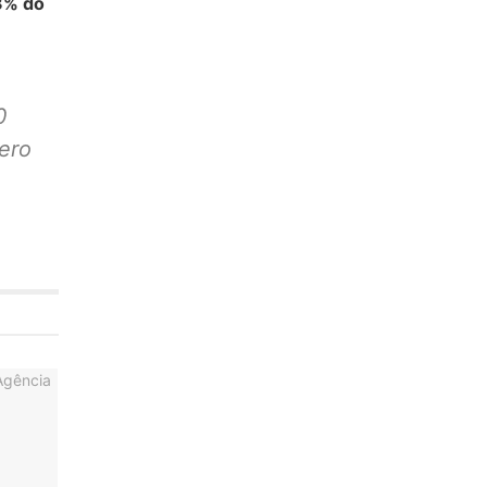
,3% do
0
ero