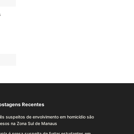
s
ostagens Recentes
ês suspeitos de envolvimento em homicídio são
resos na Zona Sul de Manaus
pla é presa suspeita de furtar estudantes em