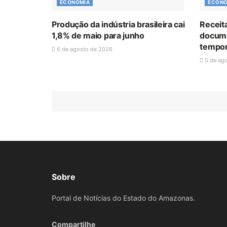
ECONOMIA
ECONO
Produção da indústria brasileira cai
Receit
1,8% de maio para junho
docume
tempor
6 de agosto de 2026
5 de ag
Sobre
Portal de Notícias do Estado do Amazonas.
Compartilhe