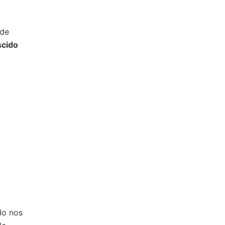
 de
scido
do nos