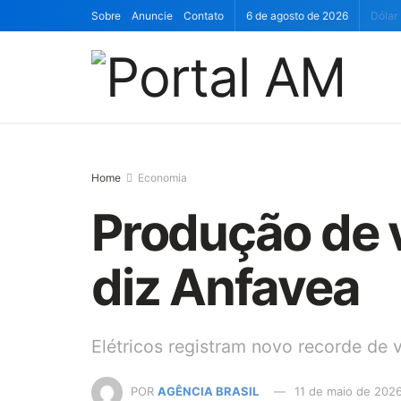
Sobre
Anuncie
Contato
6 de agosto de 2026
Dólar
Home
Economia
Produção de v
diz Anfavea
Elétricos registram novo recorde de 
POR
AGÊNCIA BRASIL
11 de maio de 202