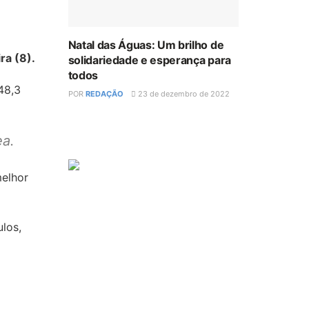
Natal das Águas: Um brilho de
ra (8).
solidariedade e esperança para
todos
48,3
POR
REDAÇÃO
23 de dezembro de 2022
ea.
melhor
los,