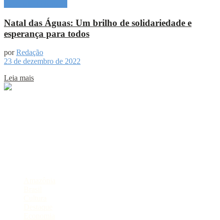
Especial Publicitário
Natal das Águas: Um brilho de solidariedade e
esperança para todos
por
Redação
23 de dezembro de 2022
Leia mais
Sobre
Portal de Notícias do Estado do Amazonas.
Compartilhe
Categorias
Amazônia
Brasil
Cultura
Destaque
Economia