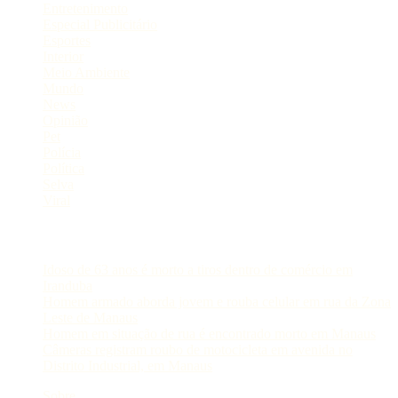
Entretenimento
Especial Publicitário
Esportes
Interior
Meio Ambiente
Mundo
News
Opinião
Pet
Polícia
Política
Selva
Viral
Postagens Recentes
Idoso de 63 anos é morto a tiros dentro de comércio em
Iranduba
Homem armado aborda jovem e rouba celular em rua da Zona
Leste de Manaus
Homem em situação de rua é encontrado morto em Manaus
Câmeras registram roubo de motocicleta em avenida no
Distrito Industrial, em Manaus
Sobre