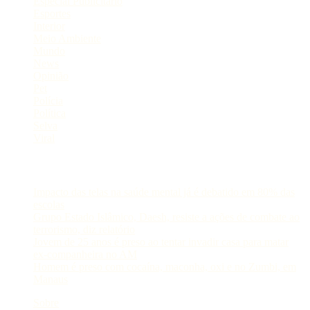
Especial Publicitário
Esportes
Interior
Meio Ambiente
Mundo
News
Opinião
Pet
Polícia
Política
Selva
Viral
Postagens Recentes
Impacto das telas na saúde mental já é debatido em 80% das
escolas
Grupo Estado Islâmico, Daesh, resiste a ações de combate ao
terrorismo, diz relatório
Jovem de 25 anos é preso ao tentar invadir casa para matar
ex-companheira no AM
Homem é preso com cocaína, maconha, oxi e no Zumbi, em
Manaus
Sobre