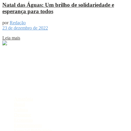
Natal das Águas: Um brilho de solidariedade e
esperança para todos
por
Redação
23 de dezembro de 2022
Leia mais
Sobre
Portal de Notícias do Estado do Amazonas.
Compartilhe
Categorias
Amazônia
Brasil
Cultura
Destaque
Economia
Entretenimento
Especial Publicitário