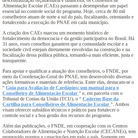
descentralização orçamentária e financeira, os Conselhos de
Alimentação Escolar (CAEs) passaram a desempenhar um papel
essencial no controle social do programa. Hoje, cerca de 80 mil
conselheiros atuam de norte a sul do país, fiscalizando, orientando e
fortalecendo a execução do PNAE em cada município.
A criação dos CAEs marcou um momento histórico de
fortalecimento da democracia e da gestão participativa no Brasil. Há
31 anos, esses conselhos garantem que a comunidade escolar e a
sociedade civil estejam diretamente envolvidas na construção e na
fiscalização dessa política pública, tornando-a mais eficiente, justa e
transparente.
Para apoiar e qualificar a atuação dos conselheiros, o FNDE, por
meio da Coordenação-Geral do PNAE, tem desenvolvido diversas
ações formativas e materiais de referência. Entre elas, destacam-se o
“
Guia para Avaliação de Cardápios: um manual para o
Conselheiro de Alimentação Escolar
” e, em parceria com o
Tribunal de Contas da União (TCU), o “
Caderno Base da
Cartilha para Conselheiros de Alimentação Escolar
”. Ambos
visam oferecer subsídios técnicos e práticos para fortalecer o
controle social e a boa gestão dos recursos do programa.
Além das publicações, o FNDE, em cooperação com os Centros
Colaboradores de Alimentação e Nutrição Escolar (CECANEs), tem
promovido eventos e capacitações em todo o país. Somente em