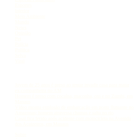
Esportes
Interior
Meio Ambiente
Mundo
News
Opinião
Pet
Polícia
Política
Selva
Viral
Postagens Recentes
Jovem de 25 anos é preso ao tentar invadir casa para matar
ex-companheira no AM
Homem é preso com cocaína, maconha, oxi e no Zumbi, em
Manaus
Vídeo mostra explosão de embarcação em posto flutuante no
Amazonas; homem atravessa chamas e salta no rio
Casal fica ferido após acidente com motocicleta na Avenida
dos Açaizeiros, em Manaus
Sobre