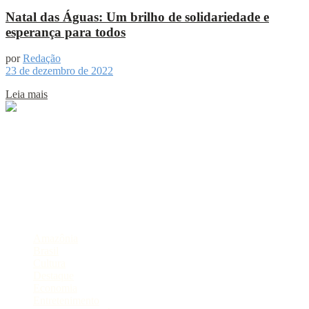
Natal das Águas: Um brilho de solidariedade e
esperança para todos
por
Redação
23 de dezembro de 2022
Leia mais
Sobre
Portal de Notícias do Estado do Amazonas.
Compartilhe
Categorias
Amazônia
Brasil
Cultura
Destaque
Economia
Entretenimento