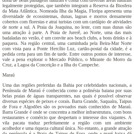
dona de belas paisagens naturais e conta com diversas áreas naturais
legalmente protegidas, que também integram a Reserva da Biosfera
da Mata Atlântica. Nomeada Ilha da Magia, Floripa apresenta uma
diversidade de ecossistemas, dunas, lagoas e morros densamente
cobertos com florestas e atrai turistas com um cardápio de atividades
de norte a sul. A Praia da Joaquina, no leste, com suas dunas são
uma atração à parte. A Praia de Jurerê, ao Norte, uma das mais
badaladas no verão, é um convite aos beach clubs, a bons drinks e à
paquera. Na região central, uma caminhada pela Beira-Mar Norte
com vista para a Ponte Hercílio Luz, cartão-postal da cidade, é a
pedida certa para um fim de tarde. Entre outros pontos de interesse,
vale a pena explorar o Mercado Público, o Mirante do Morro da
Cruz, a Lagoa da Conceição e a Ilha do Campeche.
Maraú
Uma das regiões preferidas da Bahia por celebridades nacionais, a
Península de Maraú é conhecida como a polinésia baiana por suas
belas praias de águas transparentes, nas quais é possível observar
diversas espécies de peixes e corais. Barra Grande, Saquaíra, Taipus
de Fora e Algodões são os povoados mais conhecidos de Maraú.
Barra Grande é onde se concentra a melhor infraestrutura, com bons
restaurantes e comércio que despertam o interesse dos viajantes. A
vila pacata traduz perfeitamente a região com um ambiente
acolhedor e uma riqueza cultural única. No entanto, a grande atração
da península é a Praia de Taipus de Fora, onde a maré baixa dá