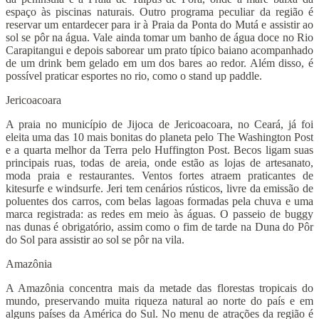
espaço às piscinas naturais. Outro programa peculiar da região é
reservar um entardecer para ir à Praia da Ponta do Mutá e assistir ao
sol se pôr na água. Vale ainda tomar um banho de água doce no Rio
Carapitangui e depois saborear um prato típico baiano acompanhado
de um drink bem gelado em um dos bares ao redor. Além disso, é
possível praticar esportes no rio, como o stand up paddle.
Jericoacoara
A praia no município de Jijoca de Jericoacoara, no Ceará, já foi
eleita uma das 10 mais bonitas do planeta pelo The Washington Post
e a quarta melhor da Terra pelo Huffington Post. Becos ligam suas
principais ruas, todas de areia, onde estão as lojas de artesanato,
moda praia e restaurantes. Ventos fortes atraem praticantes de
kitesurfe e windsurfe. Jeri tem cenários rústicos, livre da emissão de
poluentes dos carros, com belas lagoas formadas pela chuva e uma
marca registrada: as redes em meio às águas. O passeio de buggy
nas dunas é obrigatório, assim como o fim de tarde na Duna do Pôr
do Sol para assistir ao sol se pôr na vila.
Amazônia
A Amazônia concentra mais da metade das florestas tropicais do
mundo, preservando muita riqueza natural ao norte do país e em
alguns países da América do Sul. No menu de atrações da região é