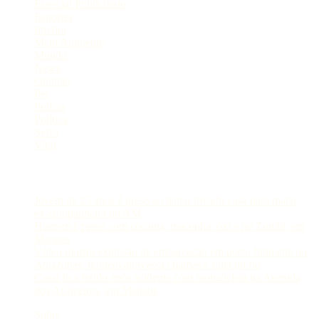
Especial Publicitário
Esportes
Interior
Meio Ambiente
Mundo
News
Opinião
Pet
Polícia
Política
Selva
Viral
Postagens Recentes
Jovem de 25 anos é preso ao tentar invadir casa para matar
ex-companheira no AM
Homem é preso com cocaína, maconha, oxi e no Zumbi, em
Manaus
Vídeo mostra explosão de embarcação em posto flutuante no
Amazonas; homem atravessa chamas e salta no rio
Casal fica ferido após acidente com motocicleta na Avenida
dos Açaizeiros, em Manaus
Sobre