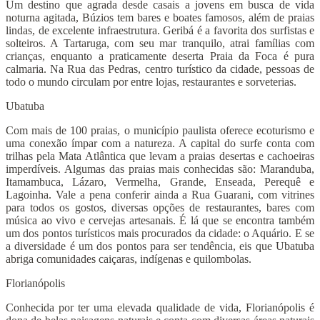
Um destino que agrada desde casais a jovens em busca de vida
noturna agitada, Búzios tem bares e boates famosos, além de praias
lindas, de excelente infraestrutura. Geribá é a favorita dos surfistas e
solteiros. A Tartaruga, com seu mar tranquilo, atrai famílias com
crianças, enquanto a praticamente deserta Praia da Foca é pura
calmaria. Na Rua das Pedras, centro turístico da cidade, pessoas de
todo o mundo circulam por entre lojas, restaurantes e sorveterias.
Ubatuba
Com mais de 100 praias, o município paulista oferece ecoturismo e
uma conexão ímpar com a natureza. A capital do surfe conta com
trilhas pela Mata Atlântica que levam a praias desertas e cachoeiras
imperdíveis. Algumas das praias mais conhecidas são: Maranduba,
Itamambuca, Lázaro, Vermelha, Grande, Enseada, Perequê e
Lagoinha. Vale a pena conferir ainda a Rua Guarani, com vitrines
para todos os gostos, diversas opções de restaurantes, bares com
música ao vivo e cervejas artesanais. É lá que se encontra também
um dos pontos turísticos mais procurados da cidade: o Aquário. E se
a diversidade é um dos pontos para ser tendência, eis que Ubatuba
abriga comunidades caiçaras, indígenas e quilombolas.
Florianópolis
Conhecida por ter uma elevada qualidade de vida, Florianópolis é