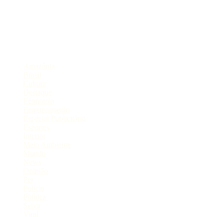
Portal de Notícias do Estado do Amazonas.
Compartilhe
Categorias
Amazônia
Brasil
Cultura
Destaque
Economia
Entretenimento
Especial Publicitário
Esportes
Interior
Meio Ambiente
Mundo
News
Opinião
Pet
Polícia
Política
Selva
Viral