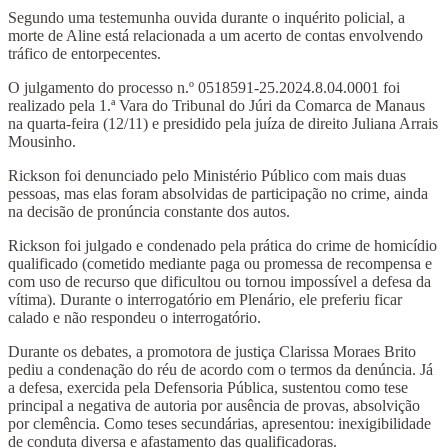
Segundo uma testemunha ouvida durante o inquérito policial, a
morte de Aline está relacionada a um acerto de contas envolvendo
tráfico de entorpecentes.
O julgamento do processo n.º 0518591-25.2024.8.04.0001 foi
realizado pela 1.ª Vara do Tribunal do Júri da Comarca de Manaus
na quarta-feira (12/11) e presidido pela juíza de direito Juliana Arrais
Mousinho.
Rickson foi denunciado pelo Ministério Público com mais duas
pessoas, mas elas foram absolvidas de participação no crime, ainda
na decisão de pronúncia constante dos autos.
Rickson foi julgado e condenado pela prática do crime de homicídio
qualificado (cometido mediante paga ou promessa de recompensa e
com uso de recurso que dificultou ou tornou impossível a defesa da
vítima). Durante o interrogatório em Plenário, ele preferiu ficar
calado e não respondeu o interrogatório.
Durante os debates, a promotora de justiça Clarissa Moraes Brito
pediu a condenação do réu de acordo com o termos da denúncia. Já
a defesa, exercida pela Defensoria Pública, sustentou como tese
principal a negativa de autoria por ausência de provas, absolvição
por clemência. Como teses secundárias, apresentou: inexigibilidade
de conduta diversa e afastamento das qualificadoras.