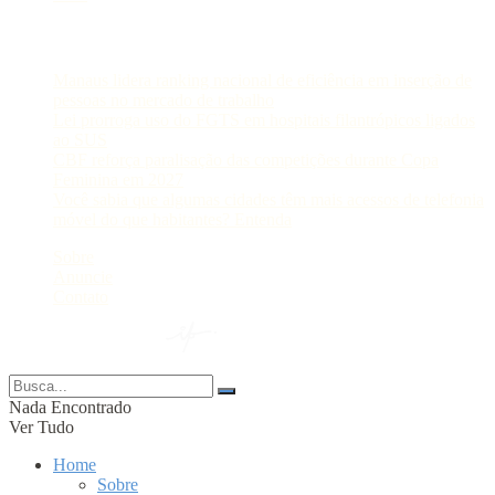
Postagens Recentes
Manaus lidera ranking nacional de eficiência em inserção de
pessoas no mercado de trabalho
Lei prorroga uso do FGTS em hospitais filantrópicos ligados
ao SUS
CBF reforça paralisação das competições durante Copa
Feminina em 2027
Você sabia que algumas cidades têm mais acessos de telefonia
móvel do que habitantes? Entenda
Sobre
Anuncie
Contato
© 2024 Portal AM —
Nada Encontrado
Ver Tudo
Home
Sobre