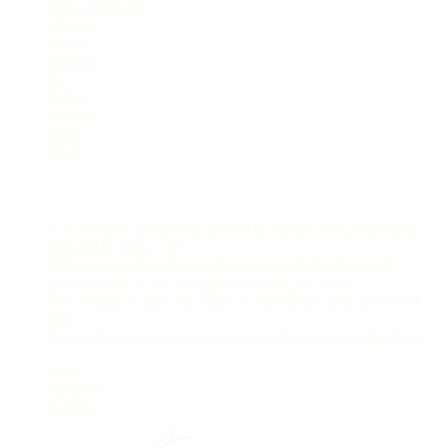
Meio Ambiente
Mundo
News
Opinião
Pet
Polícia
Política
Selva
Viral
Postagens Recentes
TSE divulga critérios de divisão de tempo para propaganda
eleitoral de rádio e TV
MP apura interrupções prolongadas no fornecimento de
energia elétrica em comunidades rurais de Silves
Sancionada lei que cria ‘filtro de relevância’ para desafogar
STJ
Prouni abre prazo para comprovar informações da inscrição
Sobre
Anuncie
Contato