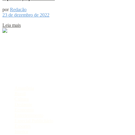
por
Redação
23 de dezembro de 2022
Leia mais
Sobre
Portal de Notícias do Estado do Amazonas.
Compartilhe
Categorias
Amazônia
Brasil
Cultura
Destaque
Economia
Entretenimento
Especial Publicitário
Esportes
Interior