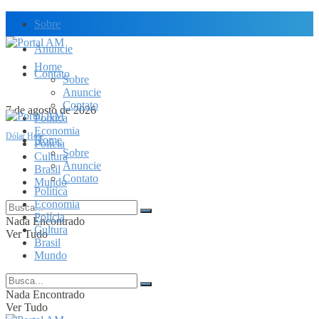
Sobre
Anuncie
Home
Contato
Sobre
Anuncie
Contato
7 de agosto de 2026
Política
Economia
Dólar Hoje
Home
Polícia
Sobre
Cultura
Anuncie
Brasil
Contato
Mundo
Política
Economia
Polícia
Nada Encontrado
Cultura
Ver Tudo
Brasil
Mundo
Nada Encontrado
Ver Tudo