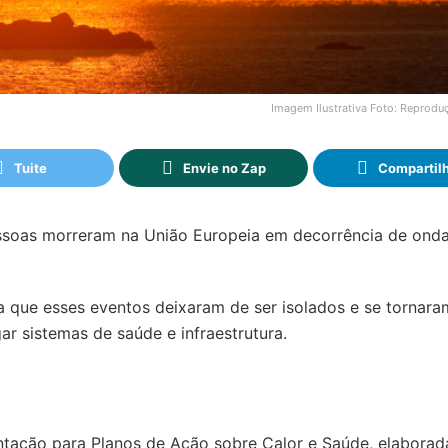
Imagem Ilustrativa Foto: Reprodu
Tuite
Envie no Zap
Compartil
essoas morreram na União Europeia em decorrência de ond
a que esses eventos deixaram de ser isolados e se tornar
ar sistemas de saúde e infraestrutura.
tação para Planos de Ação sobre Calor e Saúde, elaborad