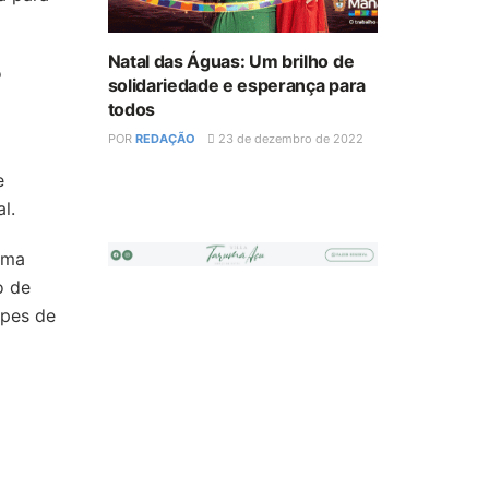
Natal das Águas: Um brilho de
o
solidariedade e esperança para
todos
POR
REDAÇÃO
23 de dezembro de 2022
e
l.
rma
o de
ipes de