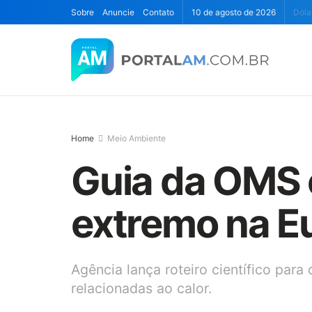
Sobre
Anuncie
Contato
10 de agosto de 2026
Dóla
Home
Meio Ambiente
Guia da OMS e
extremo na E
Agência lança roteiro científico pa
relacionadas ao calor.