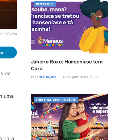
DESTAQUE
ção/ Canva
he
Janeiro Roxo: Hanseníase tem
Cura
as de
POR
REDAÇÃO
13 de janeiro de 2023
am uma
ESPECIAL PUBLICITÁRIO
a para