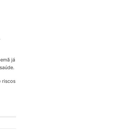
s
lemã já
saúde.
 riscos