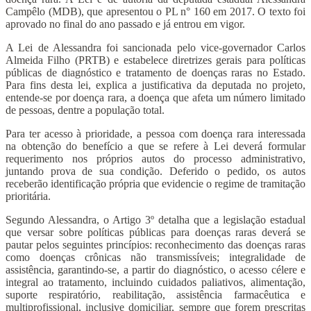
Campêlo (MDB), que apresentou o PL n° 160 em 2017. O texto foi
aprovado no final do ano passado e já entrou em vigor.
A Lei de Alessandra foi sancionada pelo vice-governador Carlos
Almeida Filho (PRTB) e estabelece diretrizes gerais para políticas
públicas de diagnóstico e tratamento de doenças raras no Estado.
Para fins desta lei, explica a justificativa da deputada no projeto,
entende-se por doença rara, a doença que afeta um número limitado
de pessoas, dentre a população total.
Para ter acesso à prioridade, a pessoa com doença rara interessada
na obtenção do benefício a que se refere à Lei deverá formular
requerimento nos próprios autos do processo administrativo,
juntando prova de sua condição. Deferido o pedido, os autos
receberão identificação própria que evidencie o regime de tramitação
prioritária.
Segundo Alessandra, o Artigo 3º detalha que a legislação estadual
que versar sobre políticas públicas para doenças raras deverá se
pautar pelos seguintes princípios: reconhecimento das doenças raras
como doenças crônicas não transmissíveis; integralidade de
assistência, garantindo-se, a partir do diagnóstico, o acesso célere e
integral ao tratamento, incluindo cuidados paliativos, alimentação,
suporte respiratório, reabilitação, assistência farmacêutica e
multiprofissional, inclusive domiciliar, sempre que forem prescritas