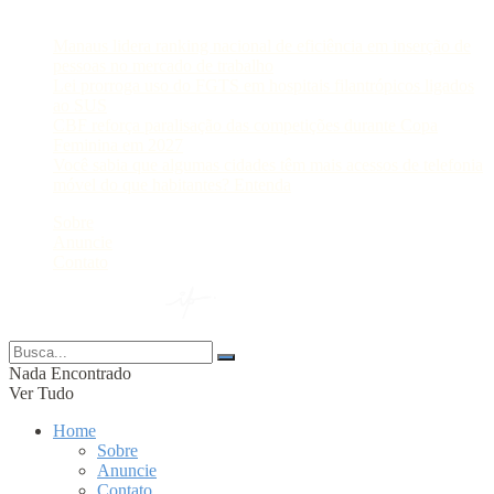
Postagens Recentes
Manaus lidera ranking nacional de eficiência em inserção de
pessoas no mercado de trabalho
Lei prorroga uso do FGTS em hospitais filantrópicos ligados
ao SUS
CBF reforça paralisação das competições durante Copa
Feminina em 2027
Você sabia que algumas cidades têm mais acessos de telefonia
móvel do que habitantes? Entenda
Sobre
Anuncie
Contato
© 2024 Portal AM —
Nada Encontrado
Ver Tudo
Home
Sobre
Anuncie
Contato