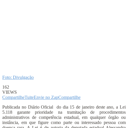
Foto: Divulgação
162
VIEWS
Compartilhe
Tuite
Envie no Zap
Compartilhe
Publicada no Diário Oficial do dia 15 de janeiro deste ano, a Lei
5.118 garante prioridade na tramitação de procedimentos
administrativos de competência estadual, em qualquer órgão ou
instância, em que figure como parte ou interessado pessoa com
doença rara. A Lei é de autoria da deputada estadual Alessandra