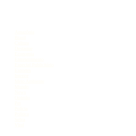
Compartilhe
Categorias
Amazônia
Brasil
Cultura
Destaque
Economia
Entretenimento
Especial Publicitário
Esportes
Interior
Meio Ambiente
Mundo
News
Opinião
Pet
Polícia
Política
Selva
Viral