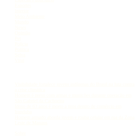
Esportes
Interior
Meio Ambiente
Mundo
News
Opinião
Pet
Polícia
Política
Selva
Viral
Postagens Recentes
Visibilidade fortalece jovens indígenas do Brasil na luta contra
a crise climática
Homem é preso com armas e munições durante operação em
São Gabriel da Cachoeira
Idoso de 63 anos é morto a tiros dentro de comércio em
Iranduba
Homem armado aborda jovem e rouba celular em rua da Zona
Leste de Manaus
Sobre