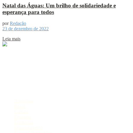
Natal das Águas: Um brilho de solidariedade e
esperança para todos
por
Redação
23 de dezembro de 2022
Leia mais
Sobre
Portal de Notícias do Estado do Amazonas.
Compartilhe
Categorias
Amazônia
Brasil
Cultura
Destaque
Economia
Entretenimento
Especial Publicitário