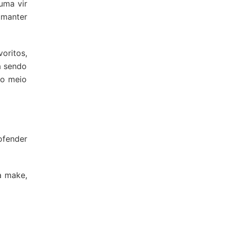
uma vir
 manter
oritos,
ua sendo
 o meio
ofender
a make,