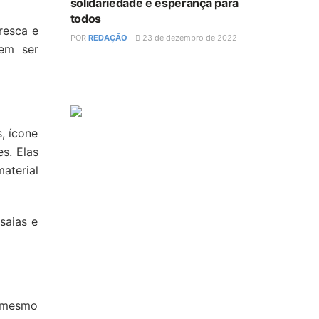
solidariedade e esperança para
todos
resca e
POR
REDAÇÃO
23 de dezembro de 2022
dem ser
, ícone
s. Elas
aterial
saias e
é mesmo