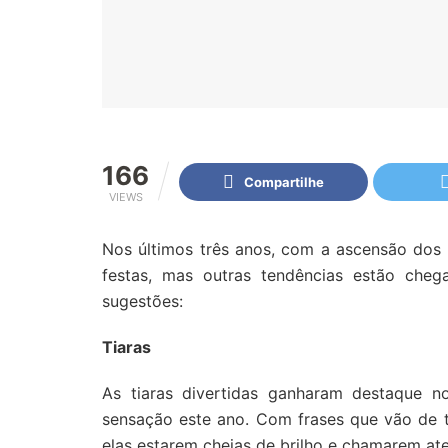
166
Compartilhe
VIEWS
Nos últimos três anos, com a ascensão dos 
festas, mas outras tendências estão cheg
sugestões:
Tiaras
As tiaras divertidas ganharam destaque 
sensação este ano. Com frases que vão de t
elas estarem cheias de brilho e chamarem at