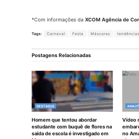
*Com informações da
XCOM Agência de Co
Tags:
Carnaval
Festa
Máscaras
tendência
Postagens Relacionadas
DESTAQUE
AMAZÔ
Homem que tentou abordar
Vídeo 
estudante com buquê de flores na
embarc
saída de escola é investigado em
no Ama