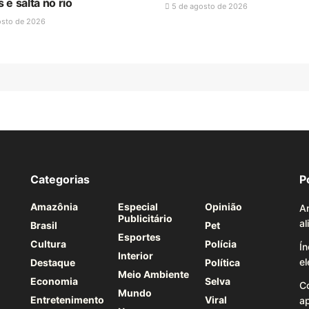
e salta no rio
5 de agosto de 2026
osto de 2026
Categorias
P
Amazônia
Especial
Opinião
A
Publicitário
a
Brasil
Pet
Esportes
Cultura
Polícia
Í
Interior
e
Destaque
Política
Meio Ambiente
Economia
Selva
C
Mundo
Entretenimento
Viral
a