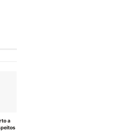
rto a
speitos