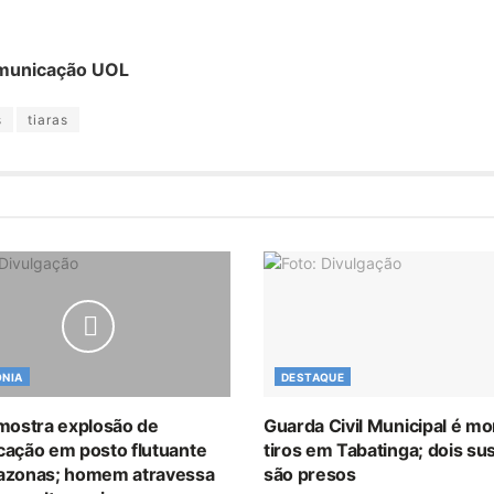
municação UOL
s
tiaras
NIA
DESTAQUE
mostra explosão de
Guarda Civil Municipal é mo
ação em posto flutuante
tiros em Tabatinga; dois su
zonas; homem atravessa
são presos