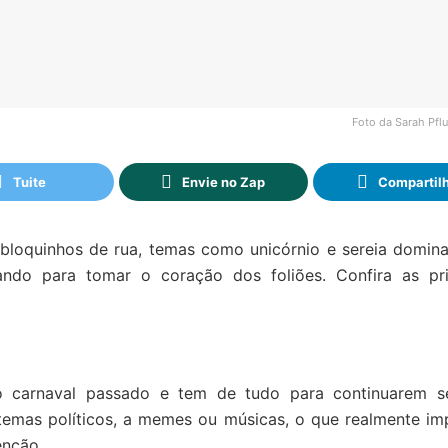
Foto da Sarah Pflu
Tuite
Envie no Zap
Compartil
bloquinhos de rua, temas como unicórnio e sereia domin
ando para tomar o coração dos foliões. Confira as pri
no carnaval passado e tem de tudo para continuarem 
emas políticos, a memes ou músicas, o que realmente im
enção.