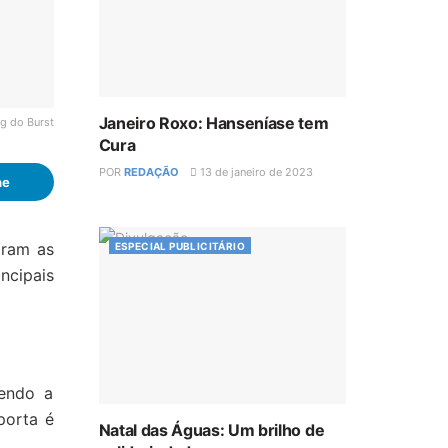
Janeiro Roxo: Hanseníase tem
g do Burst
Cura
POR
REDAÇÃO
13 de janeiro de 2023
he
aram as
ESPECIAL PUBLICITÁRIO
ncipais
sendo a
porta é
Natal das Águas: Um brilho de